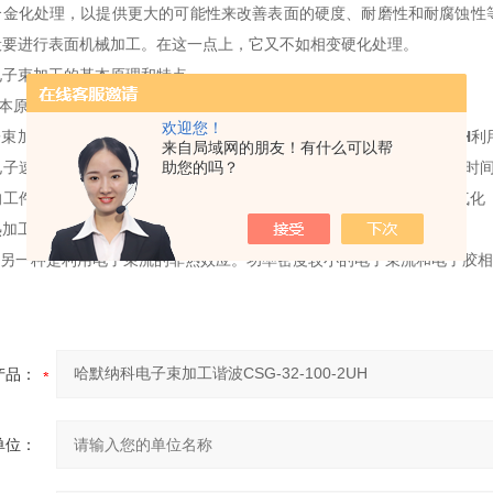
合金化处理，以提供更大的可能性来改善表面的硬度、
耐磨性和耐腐蚀性
般要进行表面机械加工。在这一点上，它又不如相变硬化处理。
电子束加工的基本原理和特点
本原理
欢迎您！
束加工是在真空条件下，
哈默纳科电子束加工谐波
CSG-32-100-2UH
利
来自局域网的朋友！有什么可以帮
子速度可达1.6 x lOSkm/s)冲击到工件表面的极小面积上，在极
助您的吗？
的工件材料达到几千摄氏度以上的高温，从而引起材料的局部熔化和气化
热加工。
另一种是利用电子束流的非热效应。
功率密度较小的电子束流和电子胶相
产品：
单位：