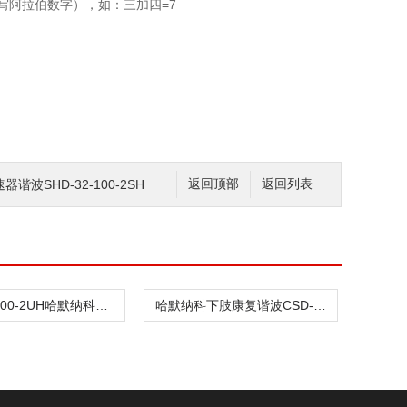
写阿拉伯数字），如：三加四=7
波SHD-32-100-2SH
返回顶部
返回列表
CSD-32-100-2UH哈默纳科驱动传动谐波CSD-32-100-2SH
哈默纳科下肢康复谐波CSD-32-100-2UH