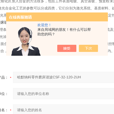
往熔化区加入合金的方法很多，包括工件表面电镀、真空蒸镀、预置粉末
激光合金化工艺的参数可以分成四类，它们分别为激光系统、基质材料、处
激光系统。光束模式、振荡方式、波长、输出功率的稳定性、模式的稳定性
磨床谐波
CSF-32-120-2UH
、几何形状、表面状态、原始组织状态等。
欢迎您！
处理条件。光束形状、扫描速度、光束直径、功率输出、各种气体、气流及
来自局域网的朋友！有什么可以帮
助您的吗？
光涂敷
面合金化相似，都是在激光加热基体
的同时，熔入其他合金材料。但控
结合，而涂层的化学成分基本上不变化，即基体成分几乎没有进入涂层内
产品：
单位：
姓名：