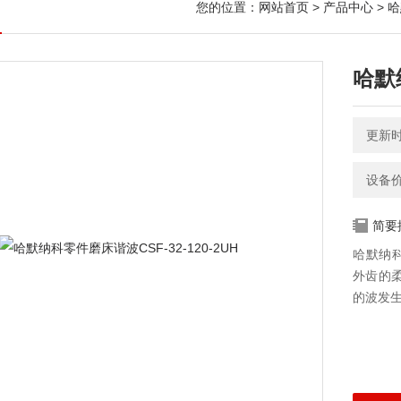
您的位置：
网站首页
>
产品中心
>
哈
哈默纳
更新时间
设备
简要
哈默纳科
外齿的
的波发