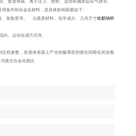
层、放置厚膜、离子注入、
喷粉、送丝和施加反应气体等。
理条件和合金化材料，其具体影响因素如下:
、发散度等。 2)基质材料。化学成分、几何尺寸
哈默纳科
流向、运动合成方式等。
制过程参数，使基体表面上产生的极薄层的熔化同熔化的涂敷
。与激光合金化相比