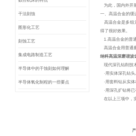
数控机床的特点
为此，国内外开展
干法刻蚀
一、高温合金的缓
高温合金是多组元
图形化工艺
得了很好效果。
1.高温合金的普
刻蚀工艺
高温合金用普通磨削
集成电路制造工艺
纳科高温深磨谐波
现代深孔钻削技术
半导体中的干蚀刻如何理解
·用实体深孔钻头
·用套料钻从实体
半导体氧化制程的一些要点
·用深孔扩钻将已
在以上三项中，实