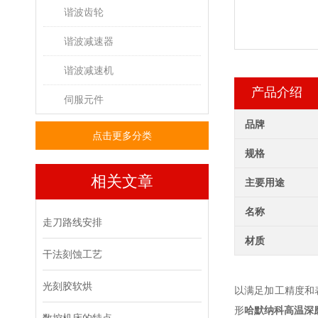
谐波齿轮
谐波减速器
谐波减速机
产品介绍
伺服元件
品牌
点击更多分类
规格
相关文章
主要用途
名称
走刀路线安排
材质
干法刻蚀工艺
光刻胶软烘
以满足加工精度和
形
哈默纳科高温深