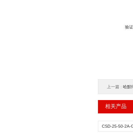
验
上一篇 :
哈默纳
相关产品