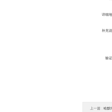
详细
补充
验
上一篇 :
哈默纳