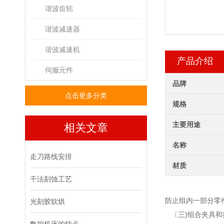
谐波齿轮
谐波减速器
谐波减速机
产品介绍
伺服元件
品牌
点击更多分类
规格
主要用途
相关文章
名称
走刀路线安排
材质
干法刻蚀工艺
防止组内一部分零
光刻胶软烘
〔三)组合夹具和