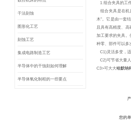
数控机床的特点
1.组合夹具的工
组合夹具是在机
干法刻蚀
木"。它是由一套
图形化工艺
且具有高精度、
高
加工要求的夹具。
刻蚀工艺
种零、部件可以多
C1)灵活多变，
集成电路制造工艺
C2)可节省大量
半导体中的干蚀刻如何理解
C3>可大大
哈默纳
半导体氧化制程的一些要点
您的