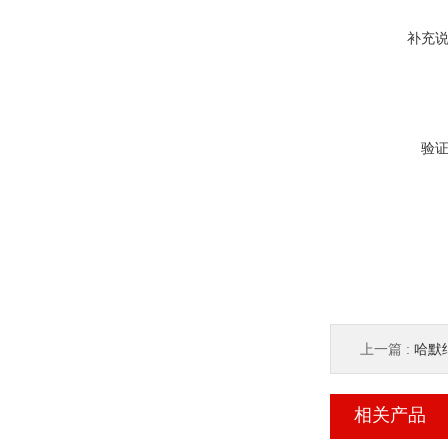
补充
验
上一篇 :
哈默纳
相关产品