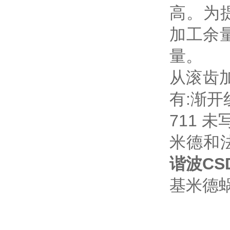
高。为
加工余
量。
从滚齿
有:渐开
711 未
米德和
谐波
CSD
基米德