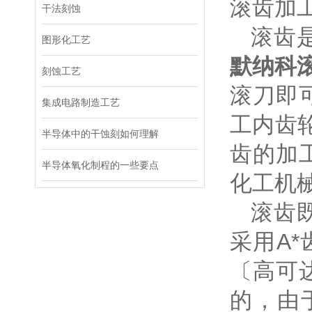
滚齿加
干法刻蚀
滚齿是
图形化工艺
默纳科
刻蚀工艺
滚刀即
集成电路制造工艺
工内齿
半导体中的干蚀刻如何理解
齿的加
半导体氧化制程的一些要点
化工机
滚齿既
采用A
〔高可
的，由