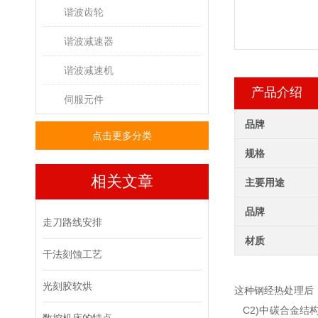
谐波齿轮
谐波减速器
谐波减速机
产品介绍
伺服元件
品牌
点击更多分类
规格
相关文章
主要用途
品牌
走刀路线安排
材质
干法刻蚀工艺
光刻胶软烘
这种钢经热处理后
C2)中碳合金结