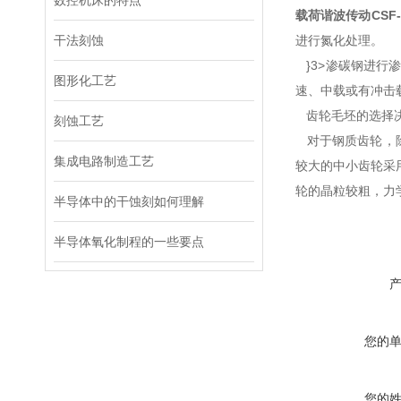
数控机床的特点
载荷谐波传动
CSF-
干法刻蚀
进行氮化处理。
}3>渗碳钢进行
图形化工艺
速、中载或有冲击
齿轮毛坯的选择决
刻蚀工艺
对于钢质齿轮，除
集成电路制造工艺
较大的中小齿轮采
轮的晶粒较粗，力
半导体中的干蚀刻如何理解
半导体氧化制程的一些要点
您的
您的