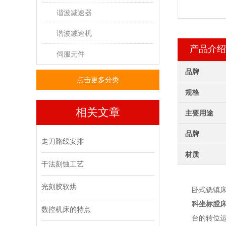
谐波减速器
谐波减速机
产品介绍
伺服元件
品牌
点击更多分类
规格
相关文章
主要用途
品牌
走刀路线安排
材质
干法刻蚀工艺
光刻胶软烘
卧式铣镇
科
坐标膛
数控机床的特点
台的转位