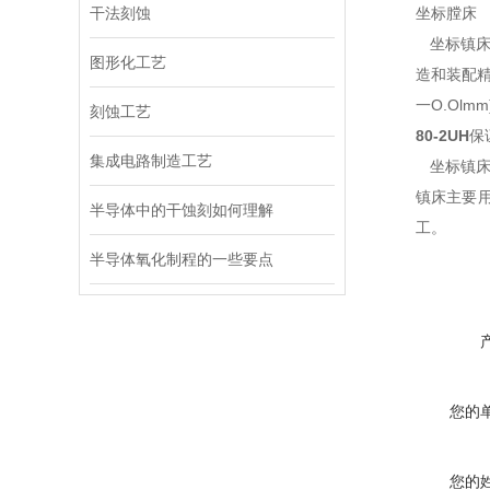
干法刻蚀
坐标膛床
坐标镇床
图形化工艺
造和装配精
一O.Ol
刻蚀工艺
80-2UH
保
集成电路制造工艺
坐标镇床
镇床主要
半导体中的干蚀刻如何理解
工。
半导体氧化制程的一些要点
您的
您的