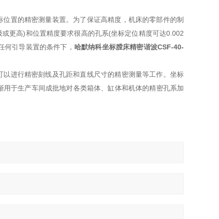
标位置的精密测量装置。为了保证高精度，
机床的零部件的制
或更高)和位置精度要求很高的孔系(坐标定位精度可达0.002
用任何引导装置的条件下，
哈默纳科
坐标膛床精密谐波
CSF-40-
可以进行精密刻线及孔距和直线尺寸的精密测量等工作。坐标
渐用于生产车间成批地对各类箱体、缸体和机体的精密孔系加