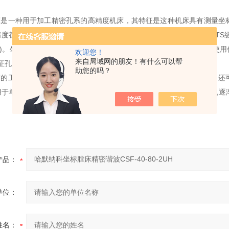
是一种用于加工精密孔系的高精度机床，其特征是这种机床具有测量坐
度都很高，并且具有良好的刚性和抗振性。它主要用于镇削精密孔(ITS级
mm)。坐标镇床不仅可以保证孔有很高的尺寸和形状精度，还可以在不使
欢迎您！
来自局域网的朋友！有什么可以帮
证孔距及到某一基面之间的距离精度。
助您的吗？
的工艺范围很广，除镇孔、钻孔、扩孔、铰孔、精铣平面和沟槽外，还
用于单件小批生产的工具车间对夹具的精密孔、孔系和模具的加工，也逐
产品：
单位：
姓名：