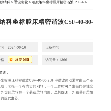
默纳科
>
谐波齿轮
> 哈默纳科坐标膛床精密谐波CSF-40-80-2UH
纳科坐标膛床精密谐波CSF-40-80-
：2024-06-16
设备型号：
价格：
访问量：1366
描述：
坐标膛床精密谐波CSF-40-80-2UH串谐波传动通常由三个基
组成，包括一个有内齿的刚轮，一个工作时可产生径向弹性变
有外齿的柔轮和一个装在柔轮内部、呈椭圆形、外圈带有柔性
承的波发生器。