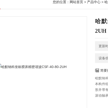
您的位置：
网站首页
>
产品中心
>
哈
哈默
2UH
更新时间
设备
简要
哈默纳科
本构件
形并带
滚动轴