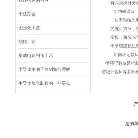
数控机床的特点
有两类统计分析
1.功率谱fa
干法刻蚀
功率谱fa是
图形化工艺
的统计方fa
变换，将复杂
刻蚀工艺
于平稳随机过程
2.循环记数f
集成电路制造工艺
循环记数fa是把
半导体中的干蚀刻如何理解
穿级计数fa等多种
半导体氧化制程的一些要点
您的