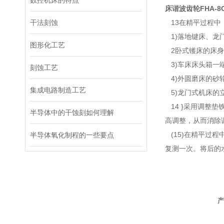
数控机床的特点
床谐波齿轮
FHA-8C
干法刻蚀
13在精平过程中
1)落地键床、龙
图形化工艺
2卧式镬床的床身
3)车床床头箱一
刻蚀工艺
4)外圆磨床的砂
集成电路制造工艺
5)龙门式机床的
14 }采用调整
半导体中的干蚀刻如何理解
高调整，从而消除
(15)在精平过
半导体氧化制程的一些要点
复测一次。
将后的