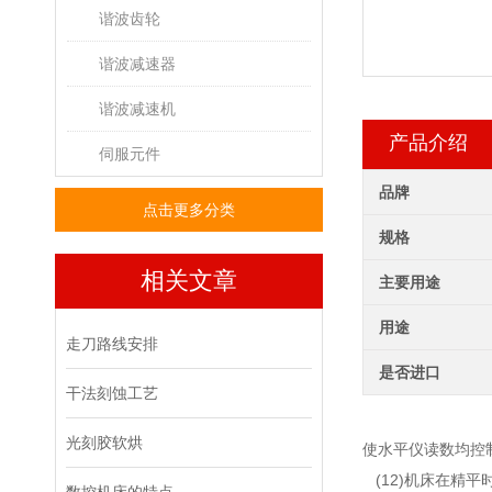
谐波齿轮
谐波减速器
谐波减速机
产品介绍
伺服元件
品牌
点击更多分类
规格
相关文章
主要用途
用途
走刀路线安排
是否进口
干法刻蚀工艺
光刻胶软烘
使水平仪读数均控制在o
(12)机床在精