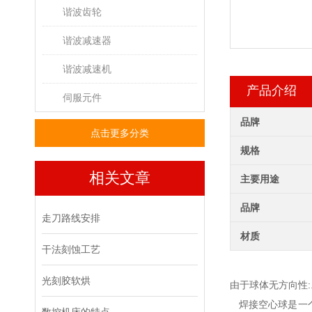
谐波齿轮
谐波减速器
谐波减速机
产品介绍
伺服元件
品牌
点击更多分类
规格
相关文章
主要用途
品牌
走刀路线安排
材质
干法刻蚀工艺
光刻胶软烘
由于球体无方向性
焊接空心球是一个