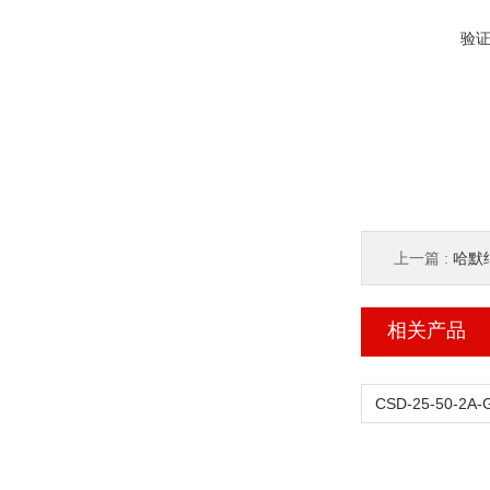
验
上一篇 :
哈默纳
相关产品