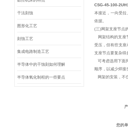
数控机床的特点
CSG-45-100-2UH
干法刻蚀
本接近，一向受拉
依据。
图形化工艺
(三)网架支座节点
网架结构的支座节
刻蚀工艺
受压，但有些支座
集成电路制造工艺
支座节点要复杂得
可考虑选用下面列
半导体中的干蚀刻如何理解
顺序，以减少焊接
网架的安装，不仅
半导体氧化制程的一些要点
您的