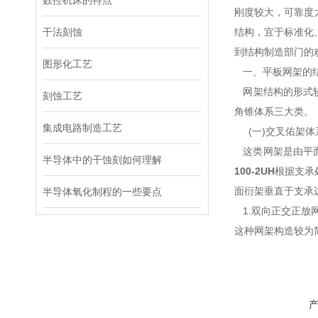
数控机床的特点
刚度较大，可靠度
干法刻蚀
结构，
宜于标准化
到结构制造部门的
图形化工艺
一、平板网架的
网架结构的形式较
刻蚀工艺
角锥体系三大类。
集成电路制造工艺
(一)交叉佑架体
这类网架是由平面
半导体中的干蚀刻如何理解
100-2UH
根据支承
面衍架垂直于支承
半导体氧化制程的一些要点
1.双向正交正放
这种网架构造较为