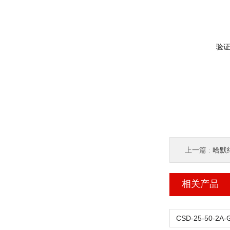
验
上一篇 :
哈默纳
相关产品