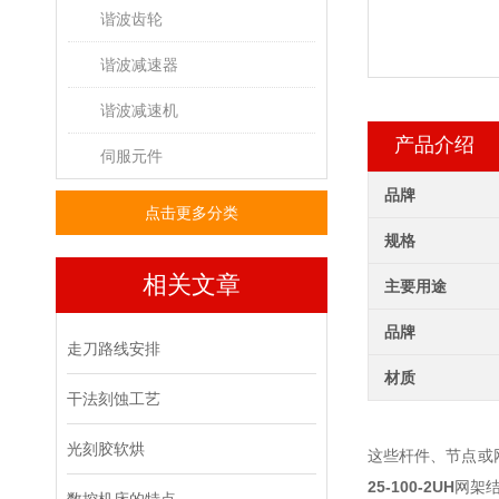
谐波齿轮
谐波减速器
谐波减速机
产品介绍
伺服元件
品牌
点击更多分类
规格
相关文章
主要用途
品牌
走刀路线安排
材质
干法刻蚀工艺
光刻胶软烘
这些杆件、节点或
25-100-2UH
网架