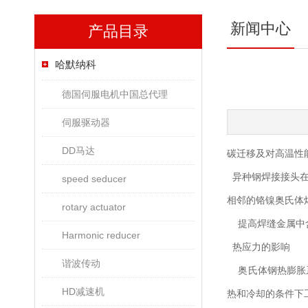
新闻中心
产品目录
哈默纳科
德国伺服电机中国总代理
伺服驱动器
DD马达
碳迁移及对高温性
异种钢焊接接头在
speed seducer
相邻的铬镍奥氏体
rotary actuator
提高焊缝金属中含
Harmonic reducer
热应力的影响
谐波传动
奥氏体钢热膨胀系
HD减速机
热和冷却的条件下