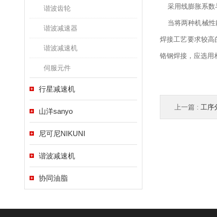
采用线膨胀系数与
谐波齿轮
当将两种机械性能
谐波减速器
焊接工艺要求较高
谐波减速机
铬钢焊接，应选用
伺服元件
行星减速机
上一篇 :
工序
山洋sanyo
尼可尼NIKUNI
谐波减速机
协同油脂