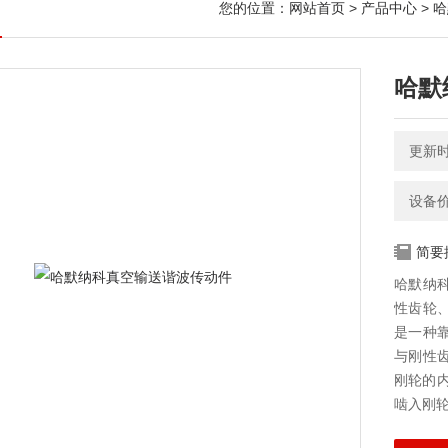
您的位置：
网站首页
>
产品中心
>
哈
哈默
更新时间
设备
简要
哈默纳科
性齿轮
是一种
与刚性
刚轮的
啮入刚