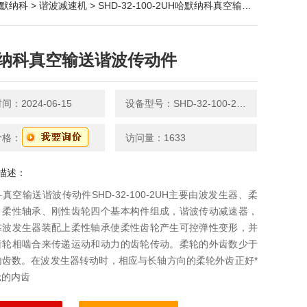
默纳科
>
谐波减速机
> SHD-32-100-2UH哈默纳科真空输送谐波传动件
纳科真空输送谐波传动件
：2024-06-15
设备型号：SHD-32-100-2UH
价格：
访问量：1633
描述：
真空输送谐波传动件SHD-32-100-2UH主要由波发生器、柔
、柔性轴承、刚性齿轮四个基本构件组成，谐波传动减速器，
靠波发生器装配上柔性轴承使柔性齿轮产生可控弹性变形，并
齿轮相啮合来传递运动和动力的齿轮传动。柔轮的外齿数少于
内齿数。在波发生器转动时，相应与长轴方向的柔轮外齿正好*
轮的内齿