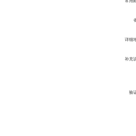
常用
详细
补充
验