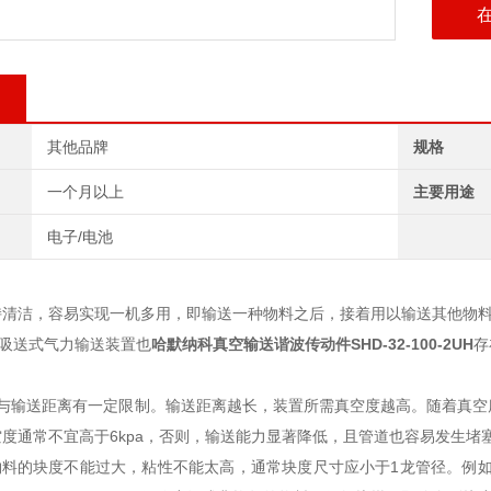
其他品牌
规格
一个月以上
主要用途
电子/电池
持清洁，容易实现一机多用，即输送一种物料之后，接着用以输送其他物
制吸送式气力输送装置也
哈默纳科真空输送谐波传动件
SHD-32-100-2UH
存
与输送距离有一定限制。输送距离越长，装置所需真空度越高。随着真空
度通常不宜高于6kpa，否则，输送能力显著降低，且管道也容易发生堵
的块度不能过大，粘性不能太高，通常块度尺寸应小于1龙管径。例如管径为