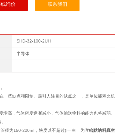
在线询价
联系我们
SHD-32-100-2UH
半导体
料。
在一些缺点和限制。最引人注目的缺点之一，是单位能耗比机
度增高，气体密度逐渐减小，
气体输送物料的能力也将减弱。
塞。
150-200ml，块度以不超过(l一曲，为宜
哈默纳科真空