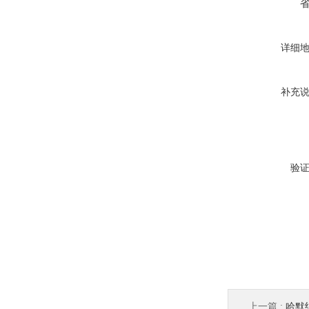
详细
补充
验
上一篇 :
哈默纳