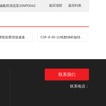
机械载荷涡流泵20NPD04Z
返回顶部
返回列表
哈默纳科摆线齿廓谐波减速器CSF-8-30-1U
CSF-8-30-1U哈默纳科旋转压缩机谐波模组
联系我们
联系电话：