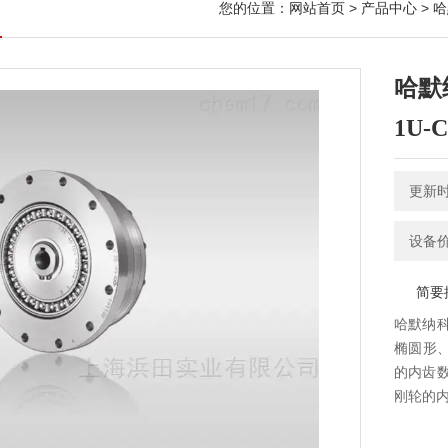
您的位置：
网站首页
>
产品中心
>
哈
哈默
1U-C
更新时间
设备
简要
哈默纳科
椭圆形
的内齿
刚轮的