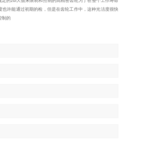
定的zui大值来限制和控制的
高精密齿轮为了在整个工作寿命
度也许能通过初期的检
，但是在齿轮工作中，这种光洁度很快
控制的