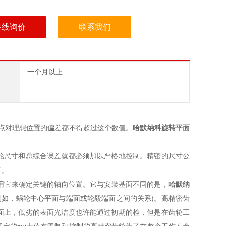
在线询价
联系我们
一个月以上
一点对理想位置的偏差都不得超过这个数值。
哈默纳科旋转平面
轮尺寸和总综合误差就都必须加以严格地控制
。精密的尺寸公
可。
，用它来确定关键的轴向位置。它与安装基面不同的是，
哈默纳
例如，蜗轮中心平面与端面或轮毅端面之间的关系)。
高精密齿
面上，低劣的表面光洁度也许能通过初期的检
，但是在齿轮工