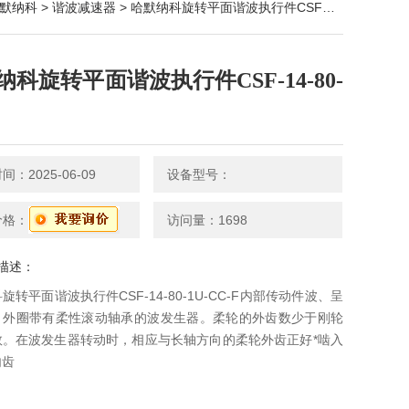
默纳科
>
谐波减速器
> 哈默纳科旋转平面谐波执行件CSF-14-80-1U-C
纳科旋转平面谐波执行件CSF-14-80-
：2025-06-09
设备型号：
价格：
访问量：1698
描述：
旋转平面谐波执行件CSF-14-80-1U-CC-F内部传动件波、呈
、外圈带有柔性滚动轴承的波发生器。柔轮的外齿数少于刚轮
数。在波发生器转动时，相应与长轴方向的柔轮外齿正好*啮入
内齿