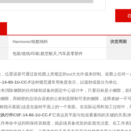
Harmonic/哈默纳科
供货周期
包装/造纸/印刷,航空航天,汽车及零部件
，位置误差可通过齿轮图上所规定的zui大允许值来控制。齿廓上任何
-14-80-1U-CC-F
这种规范通常用角度表示，以弧秒或弧分为单位。
没有消除侧隙的任何辅助设备的固定中心设计中，只要目标是小侧隙，齿
的侧隙，而精密的总综合误差的公差则是限制可变的侧隙，这两者缺一不
S或称指示基面)这是在旋转平面上的一个表面。在实际运用和加工过程中
波执行件
CSF-14-80-1U-CC-F
它表达其平面与轮齿要素间的关键的关系(
工作寿命中达到和保持其精度，就必须具备优良的齿面光洁度。在工作表