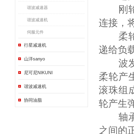
刚轮：
谐波减速器
谐波减速机
连接，
伺服元件
柔轮：
行星减速机
递给负
山洋sanyo
波发生
尼可尼NIKUNI
柔轮产
谐波减速机
滚珠组
协同油脂
轮产生
轴承：
之间的