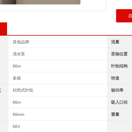
其他品牌
流量
清水泵
泵轴位置
66m
叶轮结构
多级
转速
式
封闭式叶轮
轴功率
66m
吸入口径
66mm
重量
66V