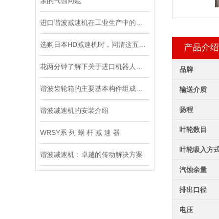
泵的气蚀问题
进口谐波减速机在工业生产中的重要性
选购日本HD减速机时，问清这五个问题准没错！
产品介绍
花两分钟了解下关于进口机器人减速机的安装情况
品牌
谐波齿轮箱的主要基本构件组成和特点说明
输送介质
扬程
谐波减速机的安装介绍
叶轮数目
WRSY系 列 蜗 杆 减 速 器
叶轮吸入方
谐波减速机：卓越的传动解决方案
汽蚀余量
排出口径
电压