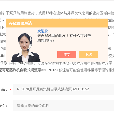
的转·子泵只能用静密封，或用那种在流体与外界欠气之间的密封区域内
泵
32FPD15Z
例如，防腐刊泵的静密到和动密封可设计成多段式的，,它能
用下，主要的滑移途径是转子端而和泵腔端板之间的间隙，以及转资的外
欢迎您！
可尼蒸汽机自吸式涡流泵
32FPD15Z
，在各个不同的位置所形成的缝隙的长、
来自局域网的朋友！有什么可以帮
助您的吗？
旋转中的瞬间滑移速率也通常会不同。
际的应用场合，都要求滑移量只占泵排量中较小的分比。要达到这一要求。
KUNI尼可尼蒸汽机自吸式涡流泵
32FPD15Z
。版力增加时会引起液流转变
子泵不存在zui小速度。可是某些依赖于离心力把叶片甩出插槽的叶片泵
NI尼可尼蒸汽机自吸式涡流泵
32FPD15Z
低流速可能会使滑移量等于理论排
产品：
单位：