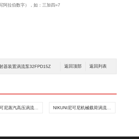
写阿拉伯数字），如：三加四=7
喷射器装置涡流泵32FPD15Z
返回顶部
返回列表
NIKUNI尼可尼蒸汽高压涡流泵20NPD04Z
NIKUNI尼可尼机械载荷涡流泵20NPD04Z