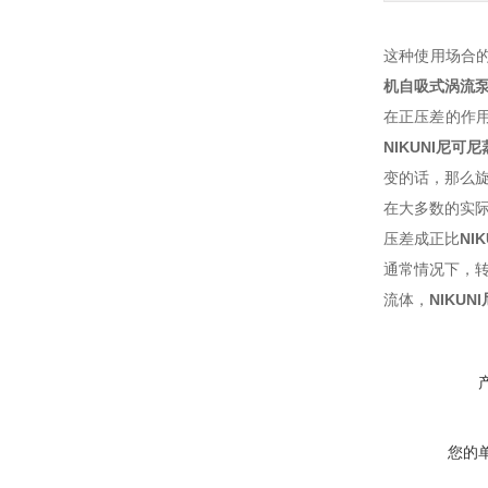
这种使用场合
机自吸式涡流
在正压差的作
NIKUNI尼
变的话，那么
在大多数的实
压差成正比
NI
通常情况下，转
流体，
NIKU
您的