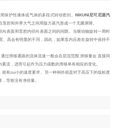
使用保护性液体或气体的多段式转动密封。
NIKUNI尼可尼蒸汽
在泵腔和外界大气之间用版力蒸汽形成一个无菌屏障。
径向表面和泵腔内径向表面之间的间隙。当驱动轴旋转一周时
宽、高会有明显的不同，因此，如果泵内压差在旋转中保持不
通过滑移通路的流体流速一般会在层流范围.滑移量会.直接同
为紊流，进而引起作为压力函数的滑移单有相应的变化。
，就有zui小的速度要求。另一种例外就是对于高压下的低粘度
量，导致没有净排量。