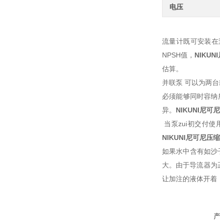
电压
流量计既可安装在
NPSH值，
NIKU
估算。
并联泵 可以为两
必须能够同时容纳
异。
NIKUNI尼
当泵zui初交付
NIKUNI尼可尼
如果水中含有如沙
大。由于导流器为
让加注的液体开着