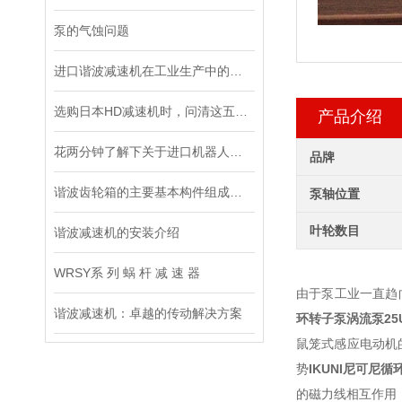
泵的气蚀问题
进口谐波减速机在工业生产中的重要性
选购日本HD减速机时，问清这五个问题准没错！
产品介绍
花两分钟了解下关于进口机器人减速机的安装情况
品牌
谐波齿轮箱的主要基本构件组成和特点说明
泵轴位置
叶轮数目
谐波减速机的安装介绍
WRSY系 列 蜗 杆 减 速 器
由于泵工业一直趋
谐波减速机：卓越的传动解决方案
环转子泵涡流泵
25
鼠笼式感应电动机
势
IKUNI尼可尼
的磁力线相互作用