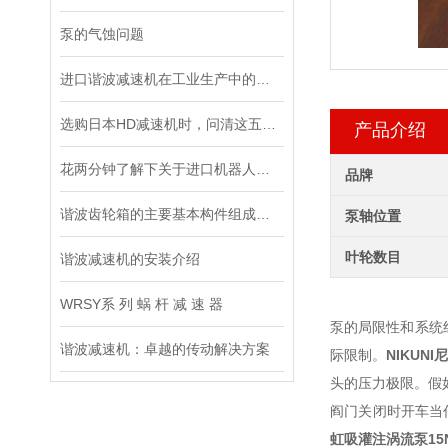
泵的气蚀问题
进口谐波减速机在工业生产中的重要性
选购日本HD减速机时，问清这五个问题准没错！
产品介绍
花两分钟了解下关于进口机器人减速机的安装情况
品牌
谐波齿轮箱的主要基本构件组成和特点说明
泵轴位置
叶轮数目
谐波减速机的安装介绍
WRSY系 列 蜗 杆 减 速 器
泵的局限性和系统
谐波减速机：卓越的传动解决方案
际限制。
NIKUN
头的压力极限。假
阎门关闭时开车当
虹吸灌注涡流泵
15